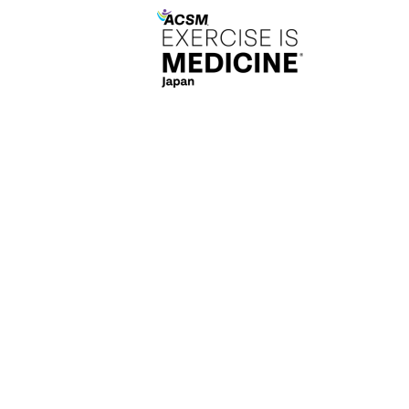
特
定
非
営
利
活
動
法
人
日
本
臨
床
運
動
療
法
学
会
EIM
Japan