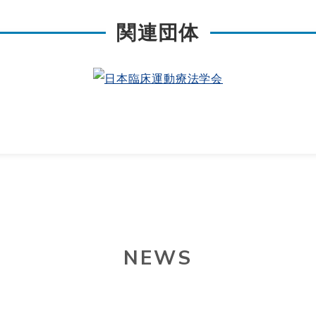
ェ
ー
関連団体
ア
ム
の
ペ
ホ
ー
日
ー
ジ
本
ム
を
臨
ペ
見
床
ー
る
運
ジ
動
を
療
見
法
NEWS
る
学
会