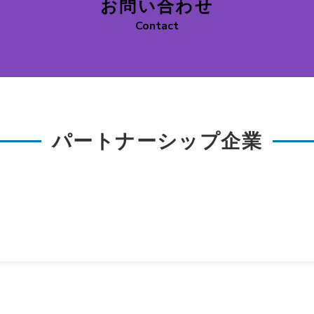
お問い合わせ
Contact
パートナーシップ企業
コ
カ
ガ
ー
ソ
ブ
フ
ス
ト
の
ウ
ホ